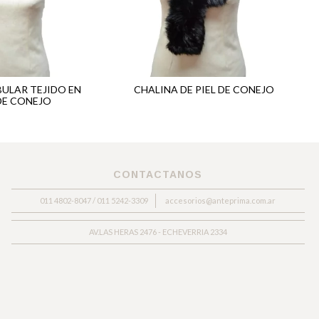
BULAR TEJIDO EN
CHALINA DE PIEL DE CONEJO
 DE CONEJO
CONTACTANOS
011 4802-8047 / 011 5242-3309
accesorios@anteprima.com.ar
AV.LAS HERAS 2476 - ECHEVERRIA 2334