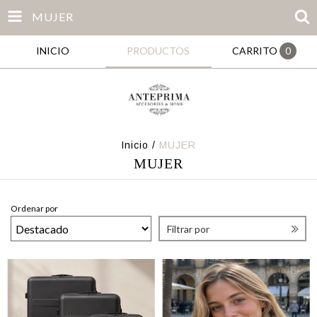
MUJER
INICIO
PRODUCTOS
CARRITO
0
Inicio
/
MUJER
MUJER
Ordenar por
Filtrar por